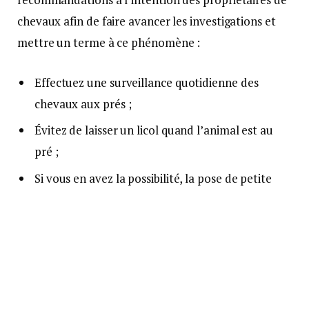
chevaux afin de faire avancer les investigations et
mettre un terme à ce phénomène :
Effectuez une surveillance quotidienne des
chevaux aux prés ;
Évitez de laisser un licol quand l’animal est au
pré ;
Si vous en avez la possibilité, la pose de petite
caméra de chasse peut être envisagée ;
Signalez aux unités de gendarmerie en appelant
le 17, tout comportement suspect à proximité
des pâtures (stationnement de véhicules ou
présence inhabituelle d’individus) ;