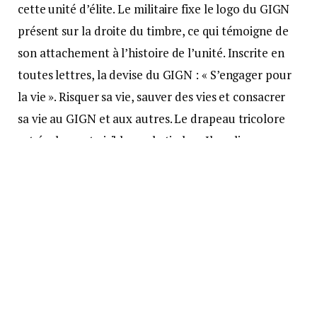
cette unité d’élite. Le militaire fixe le logo du GIGN
présent sur la droite du timbre, ce qui témoigne de
son attachement à l’histoire de l’unité. Inscrite en
toutes lettres, la devise du GIGN : « S’engager pour
la vie ». Risquer sa vie, sauver des vies et consacrer
sa vie au GIGN et aux autres. Le drapeau tricolore
est également visible sur le timbre. Il souligne
l’identité française du groupe et son attachement
au statut militaire. La grenade de couleur or
témoigne de l’appartenance à la gendarmerie.
Trois symboles importants sont également
représentés : le parachute dans la mesure où tous
les gendarmes du GIGN sont parachutistes ; le
croisillon du tir rappelant la qualité de tireur d’élite