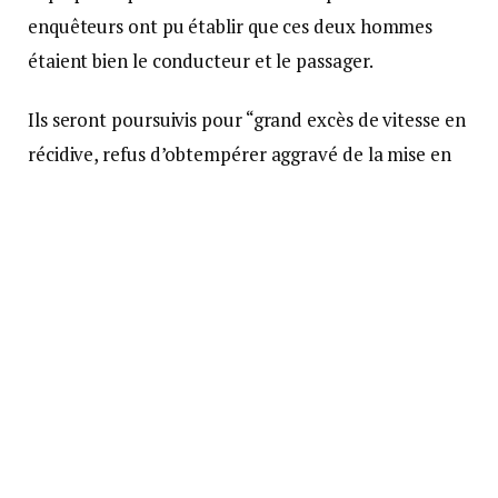
enquêteurs ont pu établir que ces deux hommes
étaient bien le conducteur et le passager.
Ils seront poursuivis pour “grand excès de vitesse en
récidive, refus d’obtempérer aggravé de la mise en
danger d’autrui et transformation d’un véhicule
portant atteinte au dispositif anti-pollution”,
conclut le Dauphiné.
Source :
Le Dauphiné Libéré
autoroute
drome
gendarmerie
vitesse
Suivre sur Google News