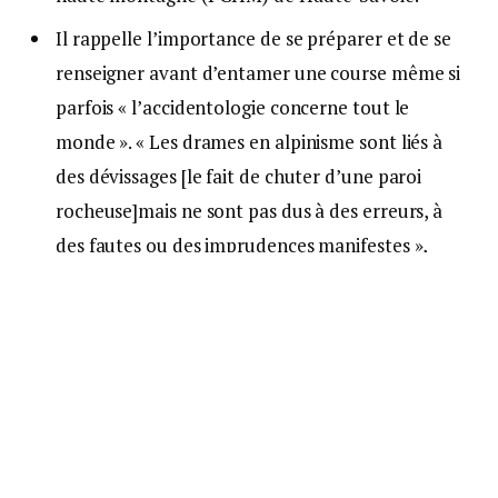
Il rappelle l’importance de se préparer et de se
renseigner avant d’entamer une course même si
parfois « l’accidentologie concerne tout le
monde ». « Les drames en alpinisme sont liés à
des dévissages [le fait de chuter d’une paroi
rocheuse]mais ne sont pas dus à des erreurs, à
des fautes ou des imprudences manifestes »,
explique-t-il.
Le massif du Mont-Blanc attire près de 20.000
alpinistes par an. Si le plus haut sommet d’Europe
occidentale (4.808 m d’altitude) représente une
ascension emblématique, qui peut paraître
« accessible », elle n’est pas sans risque. Ces