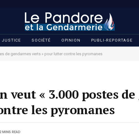
JUSTICE
SOCIÉTÉ
OPINION
PUBLI-REPORTAGE
tes de gendarmes verts » pour lutter contre les pyromanes
n veut « 3.000 postes d
contre les pyromanes
2 MINS READ