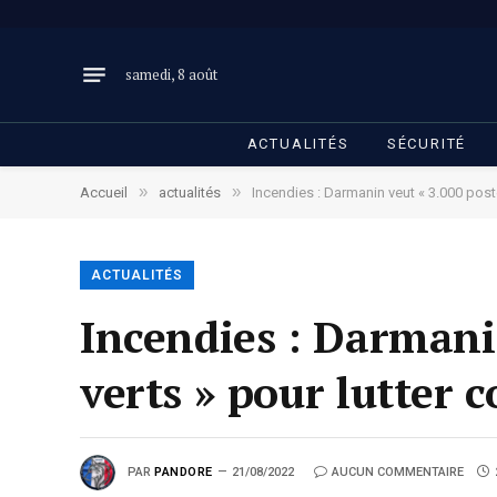
samedi, 8 août
ACTUALITÉS
SÉCURITÉ
»
»
Accueil
actualités
Incendies : Darmanin veut « 3.000 pos
ACTUALITÉS
Incendies : Darmani
verts » pour lutter 
PAR
PANDORE
21/08/2022
AUCUN COMMENTAIRE