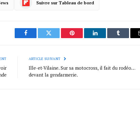
News
Suivre sur Tableau de bord
Facebook
Twitter
Pinterest
LinkedIn
Tumblr
ENT
ARTICLE SUIVANT
oir
Ille-et-Vilaine. Sur sa motocross, il fait du rodéo…
nde
devant la gendarmerie.