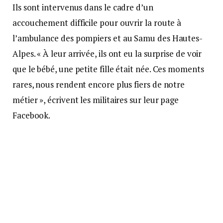
Ils sont intervenus dans le cadre d’un
accouchement difficile pour ouvrir la route à
l’ambulance des pompiers et au Samu des Hautes-
Alpes. « À leur arrivée, ils ont eu la surprise de voir
que le bébé, une petite fille était née. Ces moments
rares, nous rendent encore plus fiers de notre
métier », écrivent les militaires sur leur page
Facebook.
L’intervention a été déclenchée à 7h38, indiquent les
pompiers. La petite fille est arrivée directement
dans l’ambulance vers 8 heures. L’enfant et sa
maman sont arrivés à Gap à 9h30 en bonne santé.
Source : BFM