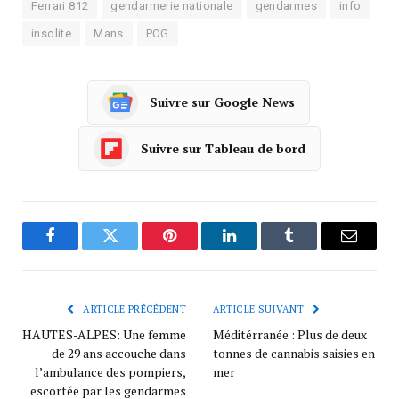
Ferrari 812
gendarmerie nationale
gendarmes
info
insolite
Mans
POG
Suivre sur Google News
Suivre sur Tableau de bord
Facebook
Twitter
Pinterest
LinkedIn
Tumblr
Courrie
ARTICLE PRÉCÉDENT
ARTICLE SUIVANT
HAUTES-ALPES: Une femme
Méditérranée : Plus de deux
de 29 ans accouche dans
tonnes de cannabis saisies en
l’ambulance des pompiers,
mer
escortée par les gendarmes