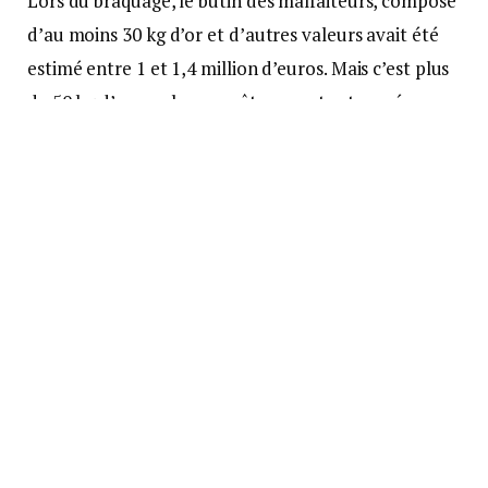
Lors du braquage, le butin des malfaiteurs, composé
d’au moins 30 kg d’or et d’autres valeurs avait été
estimé entre 1 et 1,4 million d’euros. Mais c’est plus
de 50 kg d’or que les enquêteurs ont retrouvé ce
lundi.
L’alerte donnée à un employé
Les faits remontent au 28 janvier dernier. Ce matin-
là, vers 7 heures du matin, un commando de 4 ou 5
individus encagoulés et armés s’introduit au
domicile du directeur de l’entreprise Saamp à
Limonest (Rhône). Sous la contrainte, les malfrats
conduisent le responsable dans un fourgon en
compagnie de son fils de 28 ans et de la petite amie