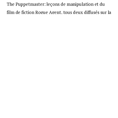
The Puppetmaster: leçons de manipulation et du
film de fiction Rogue Agent, tous deux diffusés sur la
plateforme Netflix. Il devrait être remis au parquet
de Limoges, où une enquête pour « tentative
d’homicide » avait été confiée à un juge
d’instruction quelques jours après l’agression
survenue le 25 août.
Une inspection qui tourne mal
Ce jour-là, Robert Hendy-Freegard aurait
volontairement renversé deux gendarmes avec sa
voiture à Vidaillat (Creuse) pendant une inspection
de son élevage canin. Alors que les gendarmes lui
demandaient de se rendre à la brigade à la plus