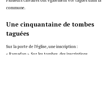
Plusieurs calvaires ont également été tagués dans la
commune.
Une cinquantaine de tombes
taguées
Sur la porte de l’église, une inscription :
« Ramadan ». Sur les tombes, des inscriptions
« Allah », « chiens gwers » ou encore « l’ours
musulman se réveille ». Des inscriptions qui
ressemblent, a priori, aux
tags déjà retrouvés sur
des calvaires des villages voisins
ces dernières
semaines, à Saint-Pantaly-d’Excideuil, Cheveix-
Cubas ou encore Coulaures.