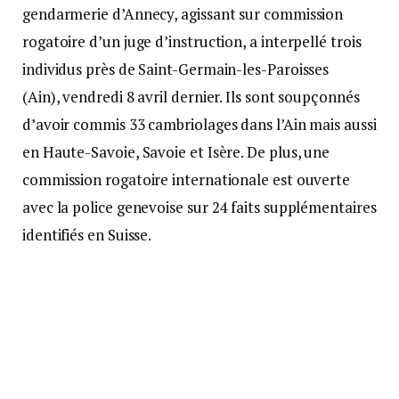
gendarmerie d’Annecy, agissant sur commission
rogatoire d’un juge d’instruction, a interpellé trois
individus près de Saint-Germain-les-Paroisses
(Ain), vendredi 8 avril dernier. Ils sont soupçonnés
d’avoir commis 33 cambriolages dans l’Ain mais aussi
en Haute-Savoie, Savoie et Isère. De plus, une
commission rogatoire internationale est ouverte
avec la police genevoise sur 24 faits supplémentaires
identifiés en Suisse.
L’information judiciaire, ouverte le 30 mars 2022,
portait sur des faits de vols en bande organisée et
participation à une association de malfaiteurs. Un
important travail d’investigation a été réalisé, et
l’enquête préliminaire dirigée par le parquet puis