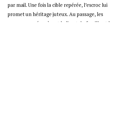
par mail. Une fois la cible repérée, l’escroc lui
promet un héritage juteux. Au passage, les
arnaqueurs récupèrent le livret de famille et les
papiers d’identité. Pour décrocher le pactole, les
faux notaires réclament le paiement de 5% de la
somme promise. Une fois le virement effectué, ils
s’évaporent dans la nature. Le piège se referme sur
la victime.
Des pertes allant jusqu’à 20.000 euros
Ces arnaques ont fleuri sur tout le territoire. Au
mois de décembre, une quinzaine de signalements
ont été effectués en une semaine seulement auprès
de la Chambre des notaires interdépartementale