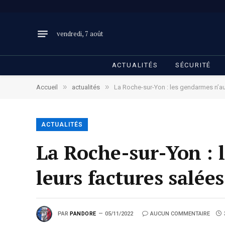
vendredi, 7 août
ACTUALITÉS
SÉCURITÉ
»
»
Accueil
actualités
La Roche-sur-Yon : les gendarmes n’au
ACTUALITÉS
La Roche-sur-Yon : 
leurs factures salée
PAR
PANDORE
05/11/2022
AUCUN COMMENTAIRE