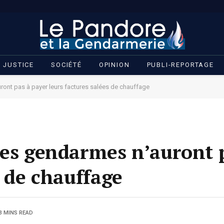
JUSTICE
SOCIÉTÉ
OPINION
PUBLI-REPORTAGE
ront pas à payer leurs factures salées de chauffage
les gendarmes n’auront 
s de chauffage
3 MINS READ