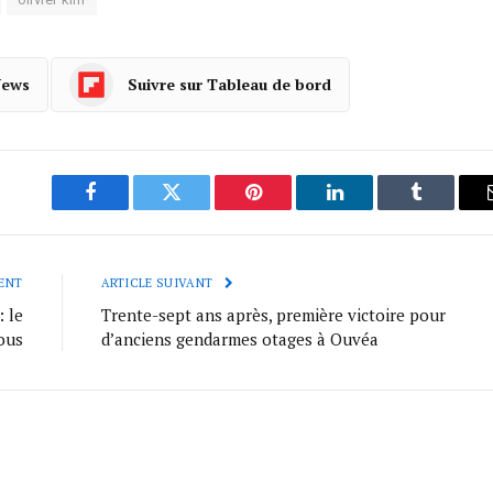
News
Suivre sur Tableau de bord
Facebook
Twitter
Pinterest
LinkedIn
Tumblr
ENT
ARTICLE SUIVANT
: le
Trente-sept ans après, première victoire pour
ous
d’anciens gendarmes otages à Ouvéa