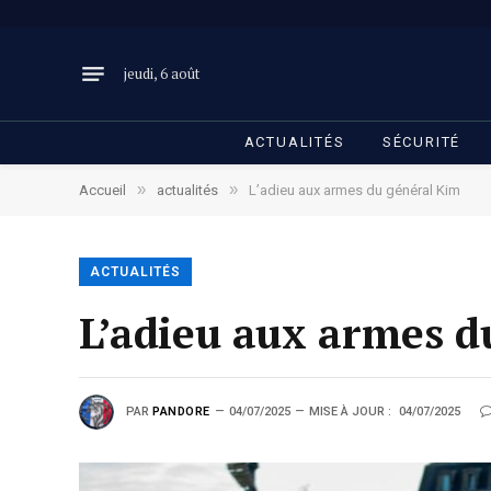
jeudi, 6 août
ACTUALITÉS
SÉCURITÉ
»
»
Accueil
actualités
L’adieu aux armes du général Kim
ACTUALITÉS
L’adieu aux armes d
PAR
PANDORE
04/07/2025
MISE À JOUR :
04/07/2025