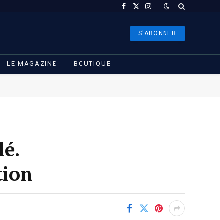
Facebook
X
Instagram
(Twitter)
S'ABONNER
LE MAGAZINE
BOUTIQUE
lé.
tion