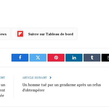
News
Suivre sur Tableau de bord
Facebook
Twitter
Pinterest
LinkedIn
Tumblr
ENT
ARTICLE SUIVANT
 un
Un homme tué par un gendarme après un refus
ent
d’obtempérer
tée