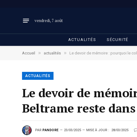
vendredi, 7 août
ACTUALITÉS
SÉCURITÉ
»
»
Accueil
actualités
Le devoir de mémoire : pourquoi le co
ACTUALITÉS
Le devoir de mémoir
Beltrame reste dans
PAR
PANDORE
23/03/2025
MISE À JOUR :
28/03/2025