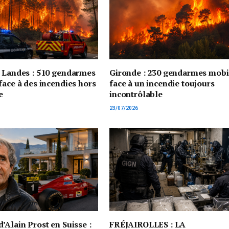
t Landes : 510 gendarmes
Gironde : 230 gendarmes mobi
face à des incendies hors
face à un incendie toujours
e
incontrôlable
23/07/2026
’Alain Prost en Suisse :
FRÉJAIROLLES : LA