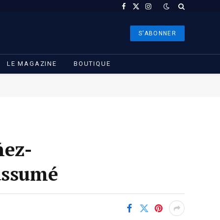
Facebook
X
Instagram
(Twitter)
S'ABONNER
LE MAGAZINE
BOUTIQUE
ñez-
 assumé