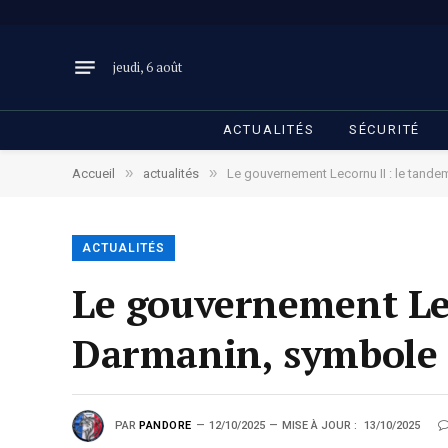
jeudi, 6 août
ACTUALITÉS
SÉCURITÉ
»
»
Accueil
actualités
Le gouvernement Lecornu II : le tand
ACTUALITÉS
Le gouvernement Lec
Darmanin, symbole d
PAR
PANDORE
12/10/2025
MISE À JOUR :
13/10/2025