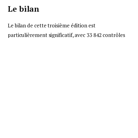
Le bilan
Le bilan de cette troisième édition est
particulièrement significatif, avec 33 842 contrôles
réalisés, 3 046 infractions constatées (contre 2 370
en 2024), et 25,8 tonnes de tabac saisies en France,
soit près de trois fois plus que lors de la première
édition. À cela s’ajoutent 11,7 tonnes saisies à
l’étranger, grâce à l’action des services de
renseignement douaniers. L’opération a conduit à
157 interpellations et 108 fermetures
administratives de commerces, un doublement par
rapport à l’année précédente.