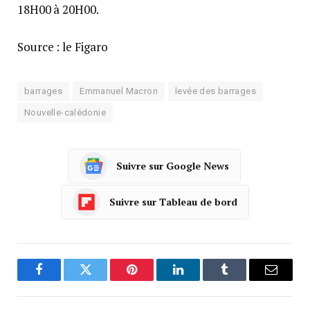
18H00 à 20H00.
Source : le Figaro
barrages
Emmanuel Macron
levée des barrages
Nouvelle-calédonie
Suivre sur Google News
Suivre sur Tableau de bord
Facebook
Twitter
Pinterest
LinkedIn
Tumblr
Courrie