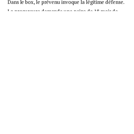
Dans le box, le prévenu invoque la légitime défense.
La procureure demande une peine de 18 mois de
prison. Le tribunal condamne Mikaël Maurey à 8
mois de prison dont 6 avec un sursis probatoire et
révoque six mois d’un sursis antérieur. Il est
maintenu en détention.
SOURCE : LA MANCHE LIBRE
Suivre sur Google News
Suivre sur Tableau de bord