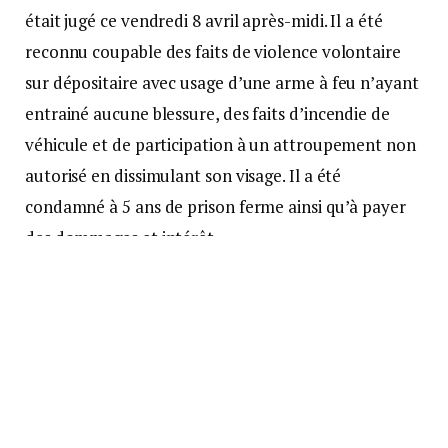
était jugé ce vendredi 8 avril après-midi. Il a été
reconnu coupable des faits de violence volontaire
sur dépositaire avec usage d’une arme à feu n’ayant
entrainé aucune blessure, des faits d’incendie de
véhicule et de participation à un attroupement non
autorisé en dissimulant son visage. Il a été
condamné à 5 ans de prison ferme ainsi qu’à payer
des dommages et intérêt.
La gendarmerie précise que « l’enquête se poursuit
pour présenter devant la justice les autres tireurs de
la journée du 2 décembre dont celui qui a blessé le
gendarme par balle. On ne tire pas impunément sur
un gendarme ».