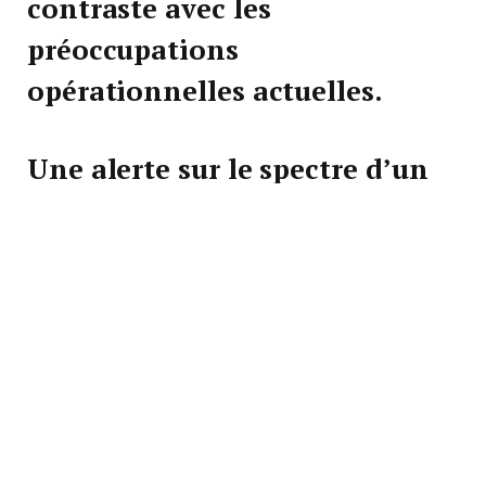
contraste avec les
préoccupations
opérationnelles actuelles.
Une alerte sur le spectre d’un
conflit armé
Le général Bonneau affirme que la situation
sécuritaire actuelle impose une réflexion sérieuse
sur l’éventualité d’un conflit armé, en particulier à
la lumière des répercussions de la guerre en Ukraine.
Selon lui, l’invasion russe de 2022 a marqué un
tournant stratégique, obligeant la France et ses
partenaires européens à renforcer leur autonomie