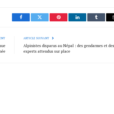
Facebook
Twitter
Pinterest
LinkedIn
Tumblr
ENT
ARTICLE SUIVANT
nue
Alpinistes disparus au Népal : des gendarmes et de
née
experts attendus sur place