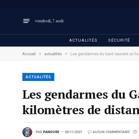
vendredi, 7 août
ACTUALITÉS
SÉCURITÉ
»
»
Accueil
actualités
Les gendarmes du Gard sauvent un ho
ACTUALITÉS
Les gendarmes du 
kilomètres de dista
PAR
PANDORE
03/11/2021
AUCUN COMMENTAIRE