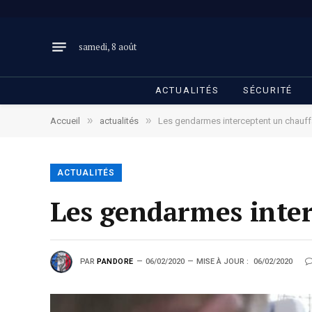
samedi, 8 août
ACTUALITÉS
SÉCURITÉ
»
»
Accueil
actualités
Les gendarmes interceptent un chauff
ACTUALITÉS
Les gendarmes inter
PAR
PANDORE
06/02/2020
MISE À JOUR :
06/02/2020