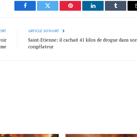
Facebook
Twitter
Pinterest
LinkedIn
Tumblr
ENT
ARTICLE SUIVANT
oir
Saint-Etienne: il cachait 41 kilos de drogue dans so
rme
congélateur