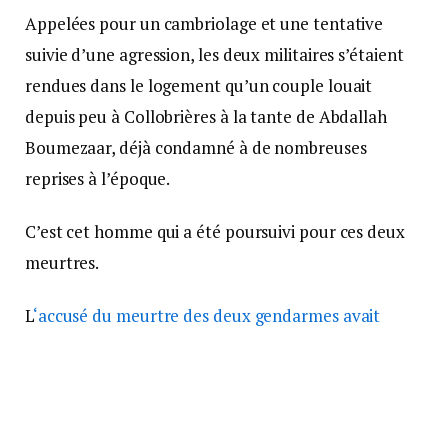
Appelées pour un cambriolage et une tentative
suivie d’une agression, les deux militaires s’étaient
rendues dans le logement qu’un couple louait
depuis peu à Collobrières à la tante de Abdallah
Boumezaar, déjà condamné à de nombreuses
reprises à l’époque.
C’est cet homme qui a été poursuivi pour ces deux
meurtres.
L
‘accusé du meurtre des deux gendarmes avait
reconnu
les faits il a été jugé devant la cour d’assises
du Var en 2015 et condamné à
la réclusion
criminelle à perpétuité assortie d’une période de
sûreté de 30 ans.