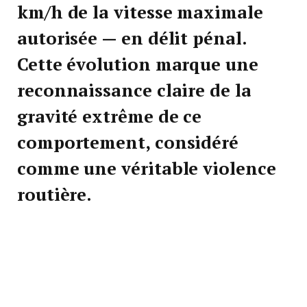
km/h de la vitesse maximale
autorisée — en
délit pénal
.
Cette évolution marque une
reconnaissance claire de la
gravité extrême de ce
comportement, considéré
comme une véritable violence
routière.
Jusqu’à présent, un tel excès de vitesse relevait
d’une contravention de 5ᵉ classe, sauf en cas de
récidive. Cette réponse était jugée insuffisante face
à la dangerosité manifeste de ces infractions et à