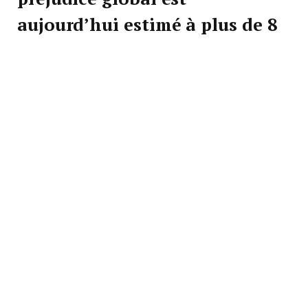
aujourd’hui estimé à plus de
8
millions d’euros
.
L’enquête, menée depuis l’été 2024 par l’Office
central de lutte contre le travail illégal (OCLTI) sur
saisine de la juridiction nationale de la lutte contre
la criminalité organisée (JUNALCO), avait démarré
après la découverte fortuite d’un vendeur de centre
dentaire. Ce dernier avait constaté que des actes
médicaux étaient facturés à son nom, sans qu’il n’en
ait connaissance. Rapidement, les investigations ont
mis en évidence une escroquerie structurée. Le
groupe avait acquis
huit centres de santé à Paris
et Marseille
, récupéré les cartes professionnelles