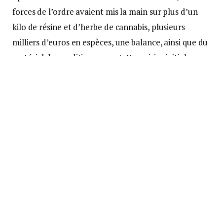
forces de l’ordre avaient mis la main sur plus d’un
kilo de résine et d’herbe de cannabis, plusieurs
milliers d’euros en espèces, une balance, ainsi que du
matériel de conditionnement. Ces saisies initiales
ont permis de poser les bases d’une enquête de
longue haleine qui, après plus d’un an de travail, a
abouti à l’opération de mai 2025.
L’opération
Le 19 mai, 18 personnes ont été interpellées et
placées en garde à vue. Une trentaine de personnes
ont été entendues en tant que mises en cause entre
le 19 et le 23 mai. Cette opération a conduit à la