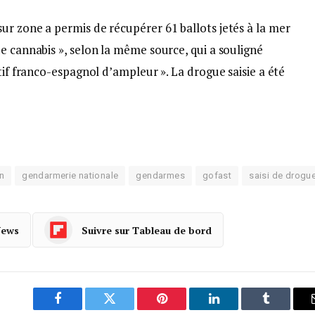
ur zone a permis de récupérer 61 ballots jetés à la mer
e cannabis », selon la même source, qui a souligné
tif franco-espagnol d’ampleur ». La drogue saisie a été
n
gendarmerie nationale
gendarmes
gofast
saisi de drogu
News
Suivre sur Tableau de bord
Facebook
Twitter
Pinterest
LinkedIn
Tumblr