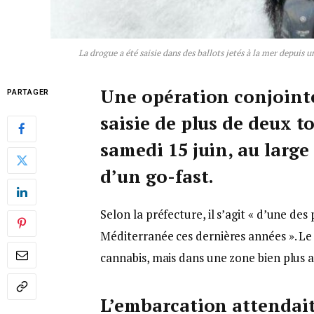
La drogue a été saisie dans des ballots jetés à la mer depui
Une opération conjointe
PARTAGER
saisie de plus de deux t
samedi 15 juin, au large
d’un go-fast.
Selon la préfecture, il s’agit « d’une des
Méditerranée ces dernières années ». Le
cannabis, mais dans une zone bien plus a
L’embarcation attendai