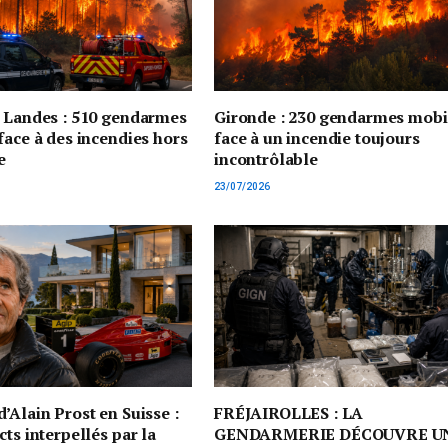
t Landes : 510 gendarmes
Gironde : 230 gendarmes mobi
face à des incendies hors
face à un incendie toujours
e
incontrôlable
23/07/2026
’Alain Prost en Suisse :
FRÉJAIROLLES : LA
cts interpellés par la
GENDARMERIE DÉCOUVRE U