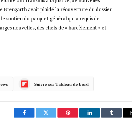
éfunte ont transmis à la justice, de nouvelles
Me Brengarth avait plaidé la réouverture du dossier
 le soutien du parquet général qui a requis de
harges nouvelles, des chefs de « harcèlement » et
News
Suivre sur Tableau de bord
Facebook
Twitter
Pinterest
LinkedIn
Tumblr