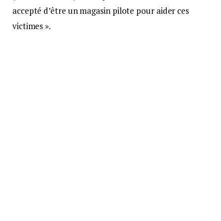
accepté d’être un magasin pilote pour aider ces
victimes ».
L’adjudante Isabelle Nicolas et l’adjudant Éric Revol,
basés à la brigade de Montgiscard, sont référents
VIF ( violences intrafamiliales). Ces gendarmes
travaillent au quotidien sur cette délicate
problématique. « Les victimes, souvent, se sentent
isolées et s’isolent. Elles ont du mal à venir nous
voir, à dire les choses. Il faut les rassurer et qu’elles
soient en confiance ».
Les commerçants orientent les
victimes