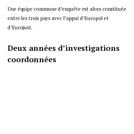
Une équipe commune d’enquête est alors constituée
entre les trois pays avec l’appui d’Europol et
d’Eurojust.
Deux années d’investigations
coordonnées
Pendant près de deux ans, magistrats et enquêteurs
collaborent étroitement. Côté français, la JIRS de
Marseille pilote la procédure et confie les
investigations à la Section de recherches des
Bouches-du-Rhône.Les investigations mettent en
évidence une organisation internationale
structurée. Le réseau importe de la cocaïne depuis