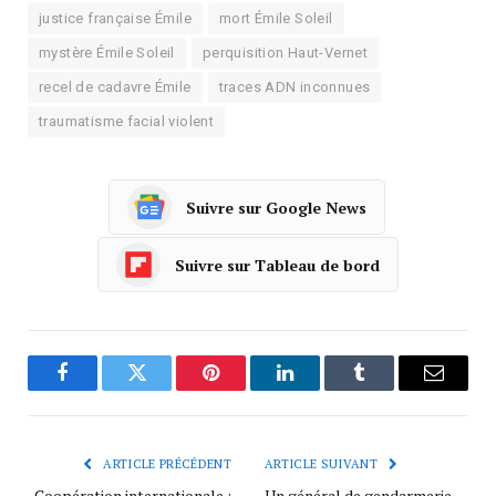
justice française Émile
mort Émile Soleil
mystère Émile Soleil
perquisition Haut-Vernet
recel de cadavre Émile
traces ADN inconnues
traumatisme facial violent
Suivre sur Google News
Suivre sur Tableau de bord
Facebook
Twitter
Pinterest
LinkedIn
Tumblr
Courrie
ARTICLE PRÉCÉDENT
ARTICLE SUIVANT
Coopération internationale :
Un général de gendarmerie