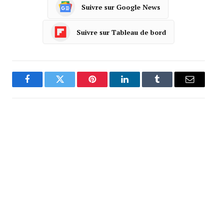
Suivre sur Google News
Suivre sur Tableau de bord
Facebook
Twitter
Pinterest
LinkedIn
Tumblr
Courrie
ARTICLE PRÉCÉDENT
ARTICLE SUIVANT
LA GENDARMERIE PRIMEE
Mutilations en série sur les
chevaux : la piste sataniste ?
pandore