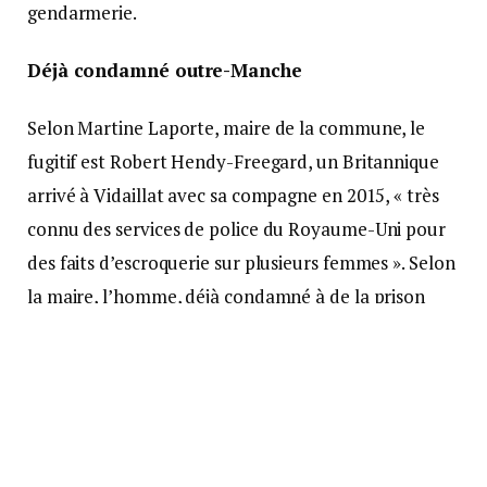
gendarmerie.
Déjà condamné outre-Manche
Selon Martine Laporte, maire de la commune, le
fugitif est Robert Hendy-Freegard, un Britannique
arrivé à Vidaillat avec sa compagne en 2015, « très
connu des services de police du Royaume-Uni pour
des faits d’escroquerie sur plusieurs femmes ». Selon
la maire, l’homme, déjà condamné à de la prison
ferme outre-Manche, a fait l’objet d’une série
documentaire sur Netflix « The Puppet Master . Son
élevage canin était visé par plusieurs signalements
de la municipalité depuis deux ans, selon la même
source.