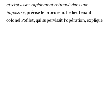
et s’est assez rapidement retrouvé dans une
impasse »
, précise le procureur. Le lieutenant-
colonel Pofilet, qui supervisait l’opération, explique
que la voiture, une Opel, aurait bifurqué
« brutalement »
dans la rue Chez Ventry, entre deux
habitations, se retrouvant coincée.
« C’est à ce moment-là qu’il a tiré
dans l’avant du véhicule »
C’est alors que cette tentative de fuite a pris une
toute autre tournure, selon le procureur :
« Le
véhicule de gendarmerie s’est positionné pour
bloquer le passage, les militaires sont descendus du
véhicule et le conducteur, quand il a vu qu’il était