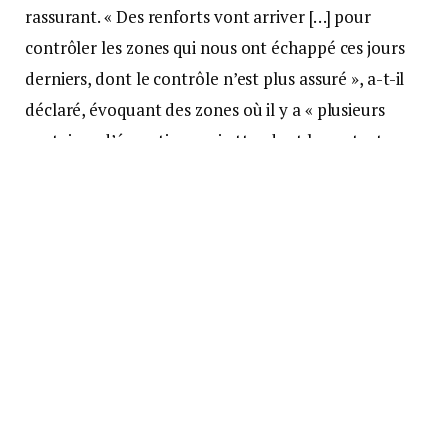
rassurant. « Des renforts vont arriver […] pour
contrôler les zones qui nous ont échappé ces jours
derniers, dont le contrôle n’est plus assuré », a-t-il
déclaré, évoquant des zones où il y a « plusieurs
centaines d’émeutiers, qui attendent le contact avec
les forces de l’ordre, pour maintenir leurs
positions ».
Priorité à la santé et à
l’alimentaire
La priorité des autorités est d’assurer un certain
retour à la normale dans le domaine de la santé et
de l’alimentaire. « En lien avec le gouvernement de