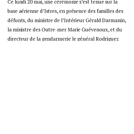
Ce lundi 20 mai, une cérémonie s’est tenue sur la
base aérienne d’Istres, en présence des familles des
défunts, du ministre de l’Intérieur Gérald Darmanin,
la ministre des Outre-mer Marie Guévenoux, et du
directeur de la gendarmerie le général Rodriguez
Les deux ministres ont décoré les gendarmes de la
médaille d’or de la sécurité intérieure, une
distinction créée en 2012 pour honorer les membres
des forces de l’ordre ayant fait preuve d’un
engagement exceptionnel dans des contextes
particuliers.
La réaction du gouvernement
face à la situation