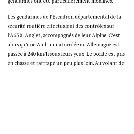
gendarmes ont été particulièrement mobilisés.
Les gendarmes de l’Escadron départemental de la
sécurité routière effectuaient des contrôles sur
l’A63 à Anglet, accompagnés de leur Alpine. C’est
alors qu’une Audi immatriculée en Allemagne est
passée à 240 km/h sous leurs yeux. Le bolide est pris
en chasse et rattrapé un peu plus loin. Au volant de
cette voiture de location, un jeune conducteur
français qui revenait d’Espagne pour rentrer en
région parisienne.
Permis probatoire
Avec son permis probatoire, il était censé rouler au