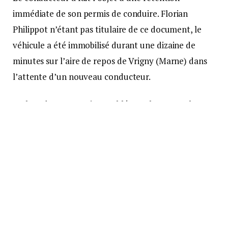
immédiate de son permis de conduire. Florian
Philippot n’étant pas titulaire de ce document, le
véhicule a été immobilisé durant une dizaine de
minutes sur l’aire de repos de Vrigny (Marne) dans
l’attente d’un nouveau conducteur.
Un laps de temps qui a semblé trop long pour le
leader des Patriotes. Selon ses dires auprès du
quotidien régional, les gendarmes lui auraient
proposé de le raccompagner jusqu’à la gare la plus
proche (une information non confirmée par la
gendarmerie).
C’est donc en train que Florian Philippot se serait
rendu aux urnes.