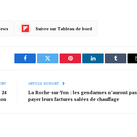
News
Suivre sur Tableau de bord
Facebook
Twitter
Pinterest
LinkedIn
Tumblr
ENT
ARTICLE SUIVANT
 24
La Roche-sur-Yon : les gendarmes n’auront pas
hon
payer leurs factures salées de chauffage