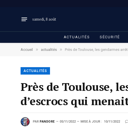
samedi, 8 août
ACTUALITÉS
SÉCURITÉ
»
»
Accueil
actualités
Près de Toulouse, les gendarmes arrêt
ACTUALITÉS
Près de Toulouse, l
d’escrocs qui menai
PAR
PANDORE
05/11/2022
MISE À JOUR :
10/11/2022