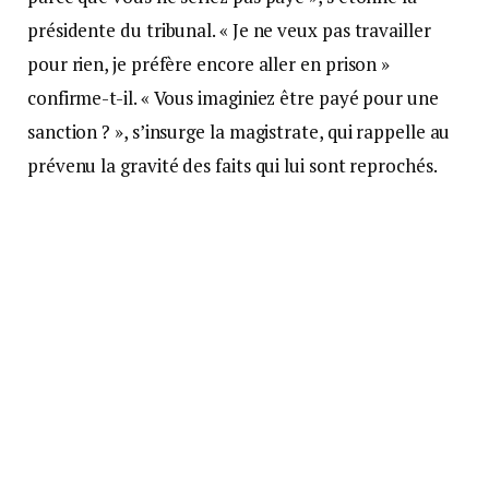
présidente du tribunal. « Je ne veux pas travailler
pour rien, je préfère encore aller en prison »
confirme-t-il. « Vous imaginiez être payé pour une
sanction ? », s’insurge la magistrate, qui rappelle au
prévenu la gravité des faits qui lui sont reprochés.
Le samedi 19 mars, Alain D. commence à boire avec
des copains dès 11 heures du matin. « On a bu quatre
bières 8.6, puis je suis allé au restaurant avec un ami.
Là, on a bu une bouteille de vin rosé chacun. » À
l’issue du repas plus qu’arrosé, il prend la route à
bord de son vélo. Seulement les réflexes n’étant
plus au rendez-vous, il fait un « soleil » lors d’un
freinage incontrôlé. Les pompiers sont appelés en