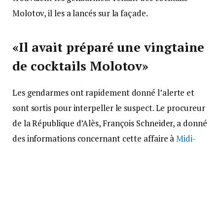
Molotov, il les a lancés sur la façade.
«Il avait préparé une vingtaine
de cocktails Molotov»
Les gendarmes ont rapidement donné l’alerte et
sont sortis pour interpeller le suspect. Le procureur
de la République d’Alès, François Schneider, a donné
des informations concernant cette affaire à
Midi-
Libre
, précisant que le suspect est « un homme de 33
ans, originaire de Bordezac, inconnu de la justice et
de la gendarmerie. Il n’est fiché nulle part ». Sur les
cinq cocktails Molotov que l’agresseur a lancé, « un
seul s’est enflammé ». « Il avait préparé une