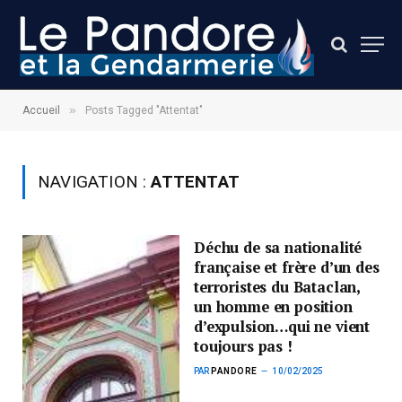
»
Accueil
Posts Tagged "Attentat"
NAVIGATION :
ATTENTAT
Déchu de sa nationalité
française et frère d’un des
terroristes du Bataclan,
un homme en position
d’expulsion…qui ne vient
toujours pas !
PAR
PANDORE
10/02/2025