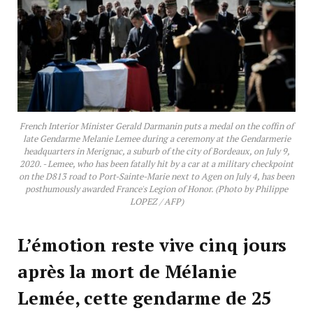
French Interior Minister Gerald Darmanin puts a medal on the coffin of
late Gendarme Melanie Lemee during a ceremony at the Gendarmerie
headquarters in Merignac, a suburb of the city of Bordeaux, on July 9,
2020. - Lemee, who has been fatally hit by a car at a military checkpoint
on the D813 road to Port-Sainte-Marie next to Agen on July 4, has been
posthumously awarded France's Legion of Honor. (Photo by Philippe
LOPEZ / AFP)
L’émotion reste vive cinq jours
après la mort de Mélanie
Lemée, cette gendarme de 25