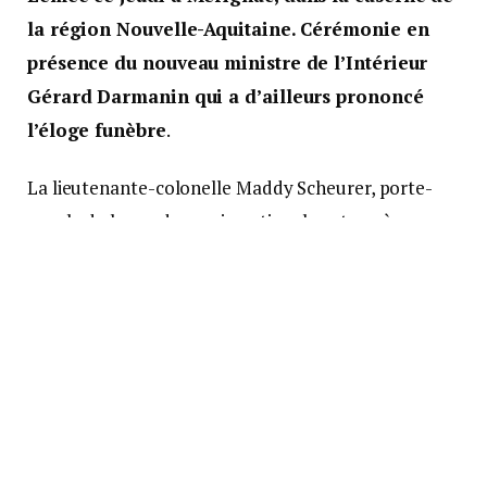
la région Nouvelle-Aquitaine. Cérémonie en
présence du nouveau ministre de l’Intérieur
Gérard Darmanin qui a d’ailleurs prononcé
l’éloge funèbre
.
La lieutenante-colonelle Maddy Scheurer, porte-
parole de la gendarmerie nationale, a tenu à
souligner le caractère « passionné et loyal » de son
ancienne camarade.
« Mélanie était une jeune femme lumineuse,
pétillante, qui aimait la vie et la croquait à pleine
dent. C’était une judoka reconnue qui
avait remporté quatre titres en championnats
militaires. C’était une battante, elle était très