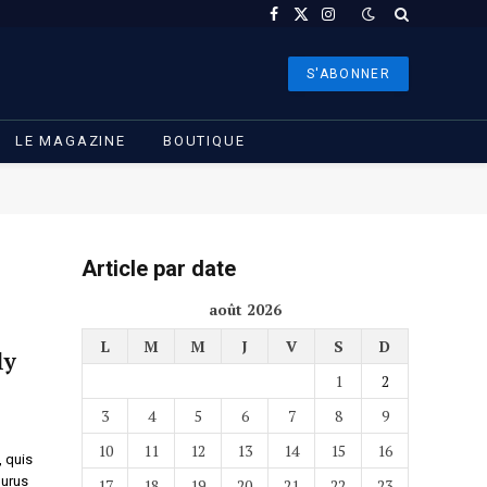
Facebook
X
Instagram
(Twitter)
S'ABONNER
LE MAGAZINE
BOUTIQUE
Article par date
août 2026
L
M
M
J
V
S
D
ly
1
2
3
4
5
6
7
8
9
10
11
12
13
14
15
16
, quis
purus
17
18
19
20
21
22
23