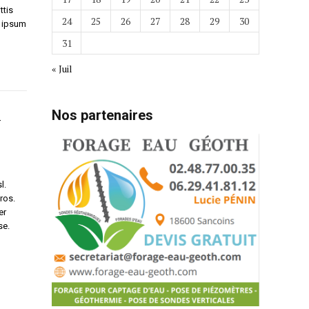
ttis
24
25
26
27
28
29
30
c ipsum
31
« Juil
Nos partenaires
y
l.
ros.
er
se.