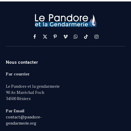
Facebook
X
Pinterest
Vimeo
WhatsApp
TikTok
Instagram
(Twitter)
Nous contacter
Par courrier
Le Pandore et la gendarmerie
90 Av. Maréchal Foch
34500 Béziers
Par Email
contact@pandore-
gendarmerie.org