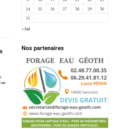
24
25
26
27
28
29
30
31
« Juil
Nos partenaires
s
c
i en