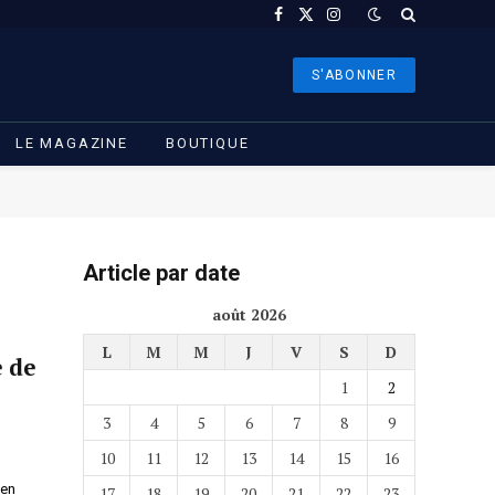
Facebook
X
Instagram
(Twitter)
S'ABONNER
LE MAGAZINE
BOUTIQUE
Article par date
août 2026
L
M
M
J
V
S
D
e de
1
2
3
4
5
6
7
8
9
10
11
12
13
14
15
16
 en
17
18
19
20
21
22
23