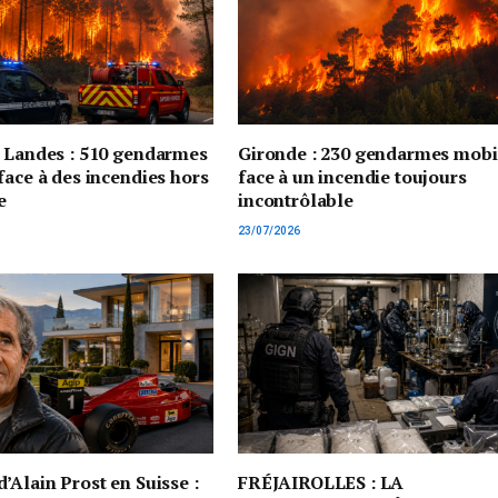
t Landes : 510 gendarmes
Gironde : 230 gendarmes mobi
face à des incendies hors
face à un incendie toujours
e
incontrôlable
23/07/2026
’Alain Prost en Suisse :
FRÉJAIROLLES : LA