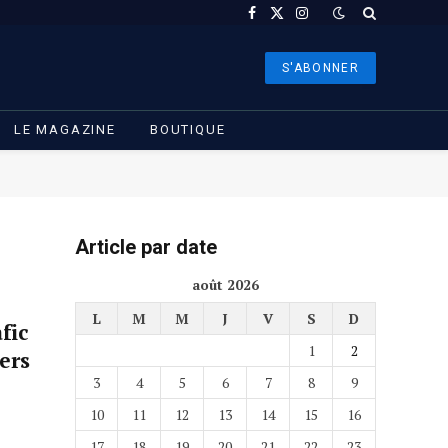
Facebook
X
Instagram
(Twitter)
S'ABONNER
LE MAGAZINE
BOUTIQUE
Article par date
août 2026
L
M
M
J
V
S
D
fic
1
2
ers
3
4
5
6
7
8
9
10
11
12
13
14
15
16
17
18
19
20
21
22
23