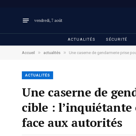
vendredi, 7 août
ACTUALITÉS
SÉCURITÉ
»
»
Accueil
actualités
Une caserne de gendarmerie prise pour 
ACTUALITÉS
Une caserne de gend
cible : l’inquiétant
face aux autorités