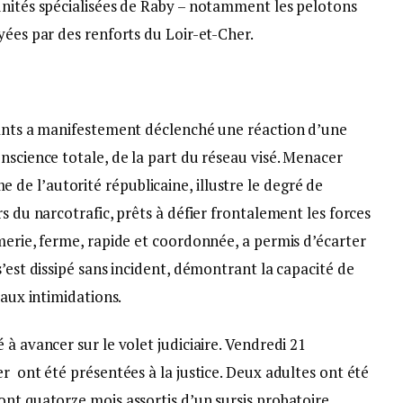
unités spécialisées de Raby – notamment les pelotons
yées par des renforts du Loir-et-Cher.
uants a manifestement déclenché une réaction d’une
nscience totale, de la part du réseau visé. Menacer
e l’autorité républicaine, illustre le degré de
s du narcotrafic, prêts à défier frontalement les forces
merie, ferme, rapide et coordonnée, a permis d’écarter
’est dissipé sans incident, démontrant la capacité de
 aux intimidations.
à avancer sur le volet judiciaire. Vendredi 21
r ont été présentées à la justice. Deux adultes ont été
nt quatorze mois assortis d’un sursis probatoire,