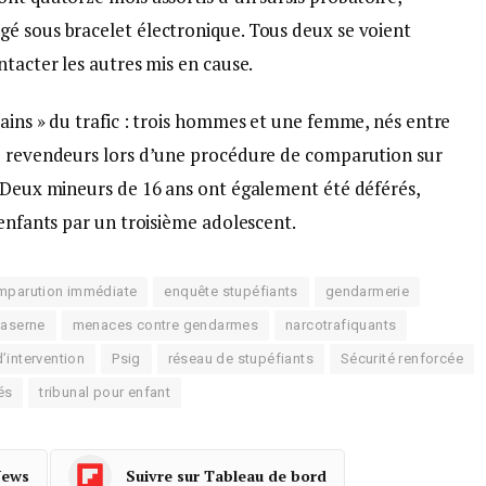
é sous bracelet électronique. Tous deux se voient
ntacter les autres mis en cause.
ains » du trafic : trois hommes et une femme, nés entre
de revendeurs lors d’une procédure de comparution sur
. Deux mineurs de 16 ans ont également été déférés,
 enfants par un troisième adolescent.
mparution immédiate
enquête stupéfiants
gendarmerie
aserne
menaces contre gendarmes
narcotrafiquants
d’intervention
Psig
réseau de stupéfiants
Sécurité renforcée
és
tribunal pour enfant
News
Suivre sur Tableau de bord