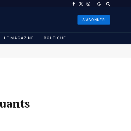
Facebook
X
Instagram
(Twitter)
S'ABONNER
LE MAGAZINE
BOUTIQUE
quants