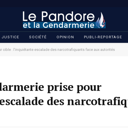
JUSTICE
SOCIÉTÉ
OPINION
PUBLI-REPORTAGE
cible : l’inquiétante escalade des narcotrafiquants face aux autorités
armerie prise pour
e escalade des narcotrafi