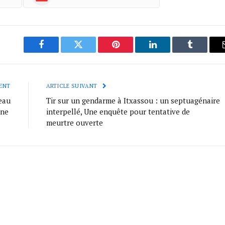
Facebook
Twitter
Pinterest
LinkedIn
Tumblr
ENT
ARTICLE SUIVANT
eau
Tir sur un gendarme à Itxassou : un septuagénaire
ïne
interpellé, Une enquête pour tentative de
meurtre ouverte