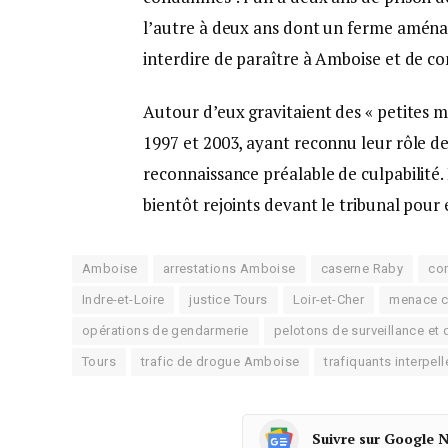
l’autre à deux ans dont un ferme aménag
interdire de paraître à Amboise et de co
Autour d’eux gravitaient des « petites m
1997 et 2003, ayant reconnu leur rôle 
reconnaissance préalable de culpabilité
bientôt rejoints devant le tribunal pour
Amboise
arrestations Amboise
caserne Raby
co
Indre-et-Loire
justice Tours
Loir-et-Cher
menace c
opérations de gendarmerie
pelotons de surveillance et 
Tours
trafic de drogue Amboise
trafiquants interpell
Suivre sur Google 