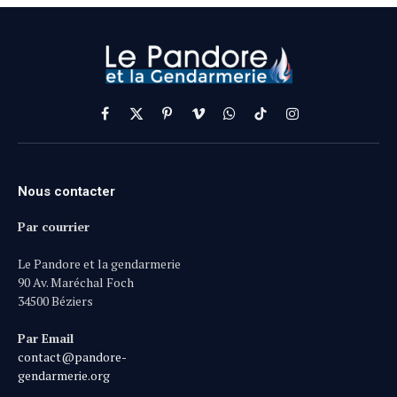
Facebook
X
Pinterest
Vimeo
WhatsApp
TikTok
Instagram
(Twitter)
Nous contacter
Par courrier
Le Pandore et la gendarmerie
90 Av. Maréchal Foch
34500 Béziers
Par Email
contact@pandore-
gendarmerie.org